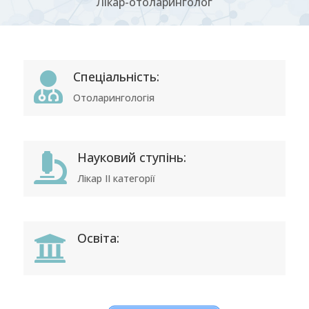
Лікар-отоларинголог
Спеціальність:

Отоларингологія
Науковий ступінь:

Лікар ІІ категорії
Освіта:
