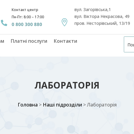
вул. Загорівська,1
Контакт центр
вул. Віктора Некрасова, 49
Пн-Пт: 8:00 – 17:00


пров. Несторівський, 13/19
0 800 300 880
ам
Платні послуги
Контакти
ЛАБОРАТОРІЯ
Головна
>
Наші підрозділи
>
Лабораторія