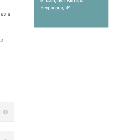
м. Київ, вул. Віктора
Некрасова, 49.
ьки з
ми