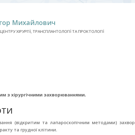
Ігор Михайлович
ЦЕНТРУ ХІРУРГІЇ, ТРАНСПЛАНТОЛОГІЇ ТА ПРОКТОЛОГІЇ
им з хірургічними захворюваннями.
ОТИ
вання (відкритим та лапароскопічним методами) захво
акту та грудної клітини.