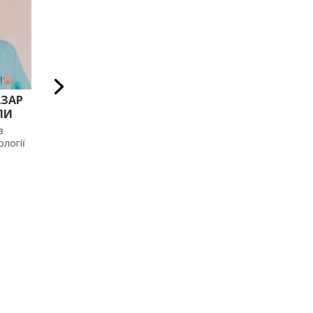
АЗАР
ЛЕСИК ВАСИЛЬ
ПОВЧ ІВА
ЛИ
ПЕТРОВИЧ
АНДРІЙОВ
з
Хірург-ендокринолог
Хірург вищої кате
логії
Проктолог.