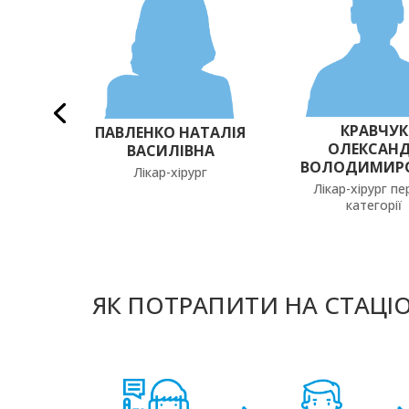
КИЙ
КРАВЧУК
ПАВЛЕНКО НАТАЛІЯ
ИР
ОЛЕКСАН
ВАСИЛІВНА
ОВИЧ
ВОЛОДИМИР
Лікар-хірург
г
Лікар-хірург п
категорії
ЯК ПОТРАПИТИ НА СТАЦІ