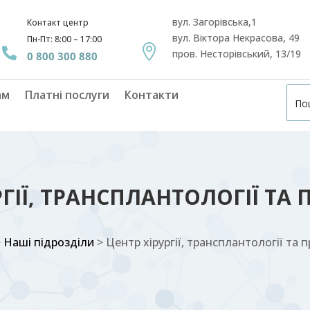
вул. Загорівська,1
Контакт центр
вул. Віктора Некрасова, 49
Пн-Пт: 8:00 – 17:00


пров. Несторівський, 13/19
0 800 300 880
ам
Платні послуги
Контакти
РГІЇ, ТРАНСПЛАНТОЛОГІЇ ТА 
>
Наші підрозділи
>
Центр хірургії, трансплантології та п