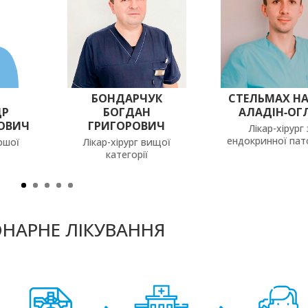
БОНДАРЧУК
СТЕЛЬМАХ Н
ДР
БОГДАН
АЛАДІН-ОГ
ОВИЧ
ГРИГОРОВИЧ
Лікар-хірург 
ендокринної пато
ершої
Лікар-хірург вищої
категорії
ОНАРНЕ ЛІКУВАННЯ