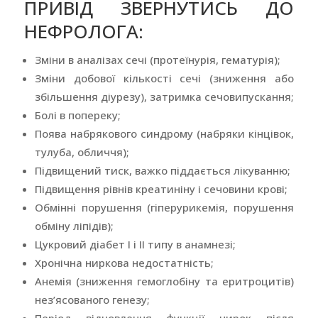
ПРИВІД ЗВЕРНУТИСЬ ДО
НЕФРОЛОГА:
Зміни в аналізах сечі (протеїнурія, гематурія);
Зміни добової кількості сечі (зниження або
збільшення діурезу), затримка сечовипускання;
Болі в попереку;
Поява набрякового синдрому (набряки кінцівок,
тулуба, обличчя);
Підвищений тиск, важко піддається лікуванню;
Підвищення рівнів креатиніну і сечовини крові;
Обмінні порушення (гіперурикемія, порушення
обміну ліпідів);
Цукровий діабет I і II типу в анамнезі;
Хронічна ниркова недостатність;
Анемія (зниження гемоглобіну та еритроцитів)
нез’ясованого генезу;