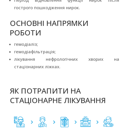
Період відновлення функції нирок після
гострого пошкодження нирок.
ОСНОВНІ НАПРЯМКИ
РОБОТИ
гемодіаліз;
гемодіафільтрація;
лікування нефрологічних хворих на
стаціонарних ліжках.
ЯК ПОТРАПИТИ НА
СТАЦІОНАРНЕ ЛІКУВАННЯ