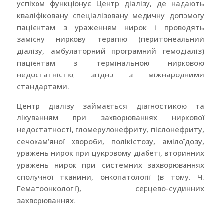
успіхом функціонує Центр діалізу, де надають
кваліфіковану спеціалізовану медичну допомогу
пацієнтам з ураженням нирок і проводять
замісну ниркову терапію (перитонеальний
діалізу, амбулаторний програмний гемодіаліз)
пацієнтам з термінальною нирковою
недостатністю, згідно з міжнародними
стандартами.
Центр діалізу займається діагностикою та
лікуванням при захворюваннях ниркової
недостатності, гломерулонефриту, пієлонефриту,
сечокам’яної хвороби, полікістозу, амілоїдозу,
уражень нирок при цукровому діабеті, вторинних
уражень нирок при системних захворюваннях
сполучної тканини, онкопатології (в тому. Ч.
Гематоонкології), серцево-судинних
захворюваннях.