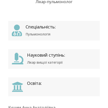
Лікар-пульмонолог
Спеціальність:

Пульмонологія
Науковий ступінь:

Лікар вищої категорії
Освіта:

Кушим Анна Анатоліївна