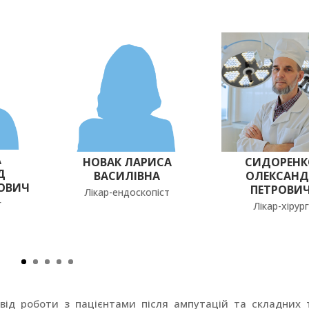
А
НОВАК ЛАРИСА
СИДОРЕНК
Д
ВАСИЛІВНА
ОЛЕКСАНД
ОВИЧ
ПЕТРОВИ
Лікар-ендоскопіст
г
Лікар-хірург
свід роботи з пацієнтами після ампутацій та складних 