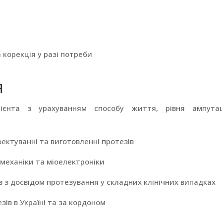
 корекція у разі потреби
Я
цієнта з урахуванням способу життя, рівня ампутац
ектуванні та виготовленні протезів
омеханіки та міоелектроніки
 з досвідом протезування у складних клінічних випадках
ів в Україні та за кордоном