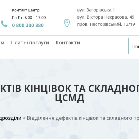
вул. Загорівська,1
Контакт центр
вул. Віктора Некрасова, 49
Пн-Пт: 8:00 – 17:00


пров. Несторівський, 13/19
0 800 300 880
ам
Платні послуги
Контакти
КТІВ КІНЦІВОК ТА СКЛАДН
ЦСМД
дрозділи
>
Відділення дефектів кінцівок та складного 