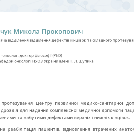
йчук Микола Прокопович
вача відділення відділення дефектів кінцівок та складного протезув
г-онколог, доктор філософії (PhD)
федри онкології НУОЗ України імені П. Л. Шупика
о протезування Центру первинної медико-санітарної до
ідрозділ для надання комплексної медичної допомоги пац
еними та набутими дефектами верхніх і нижніх кінцівок.
на реабілітація пацієнтів, відновлення втрачених анато