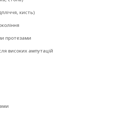
дпліччя, кисть)
окоління
ими протезами
сля високих ампутацій
тами