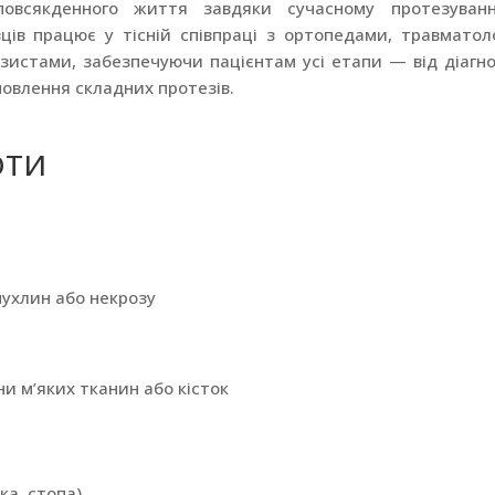
повсякденного життя завдяки сучасному протезуван
вців працює у тісній співпраці з ортопедами, травматол
езистами, забезпечуючи пацієнтам усі етапи — від діагн
новлення складних протезів.
ОТИ
пухлин або некрозу
 м’яких тканин або кісток
ка, стопа)