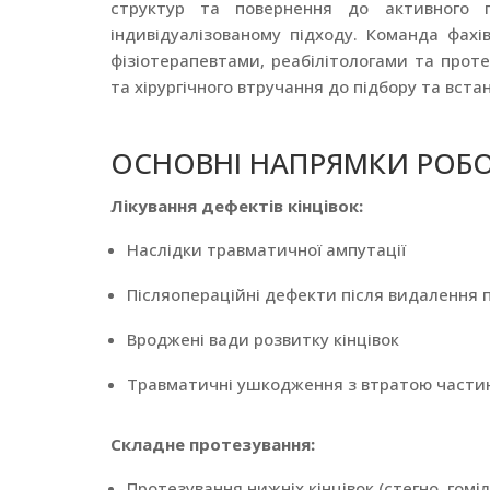
структур та повернення до активного 
індивідуалізованому підходу. Команда фахі
фізіотерапевтами, реабілітологами та прот
та хірургічного втручання до підбору та вста
ОСНОВНІ НАПРЯМКИ РОБ
Лікування дефектів кінцівок:
Наслідки травматичної ампутації
Післяопераційні дефекти після видалення 
Вроджені вади розвитку кінцівок
Травматичні ушкодження з втратою частини
Складне протезування:
Протезування нижніх кінцівок (стегно, гоміл