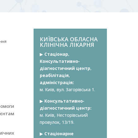
КИЇВСЬКА ОБЛАСНА
ання
КЛІНІЧНА ЛІКАРНЯ
▶︎
Стаціонар,
Консультативно-
діагностичний центр,
реабілітація,
адміністрація:
м. Київ, вул. Загорівська 1.
▶︎
Консультативно-
помоги
діагностичний центр:
ієнтам
м. Київ, Несторівський
провулок, 13/19.
мічних
▶︎
Стаціонарне