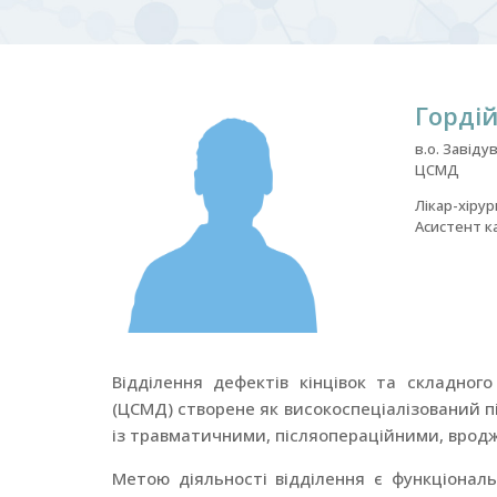
Горді
в.о. Завіду
ЦСМД
Лікар-хірур
Асистент ка
Відділення дефектів кінцівок та складног
(ЦСМД) створене як високоспеціалізований п
із травматичними, післяопераційними, вродж
Метою діяльності відділення є функціональ