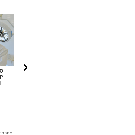
ГОНЧАРЕНКО ПЕТРО
ФРОЛОВ ІГ
О
СЕРГІЙОВИЧ
ІГОРОВИЧ
Р
Ч
Лікар-хірург
Лікар-хірург
травм.