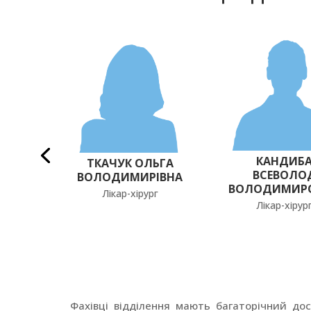
КАНДИБ
ЛАНА
ТКАЧУК ОЛЬГА
ВСЕВОЛО
НА
ВОЛОДИМИРІВНА
ВОЛОДИМИР
г
Лікар-хірург
Лікар-хірур
Фахівці відділення мають багаторічний до