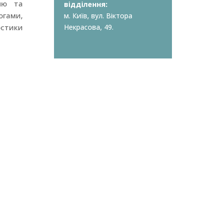
ню та
відділення:
огами,
м. Київ, вул. Віктора
остики
Некрасова, 49.