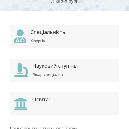
Лікар-хірург
Спеціальність:

Хірургія
Науковий ступінь:

Лікар спеціаліст
Освіта:

Гончаренко Петро Сергійович