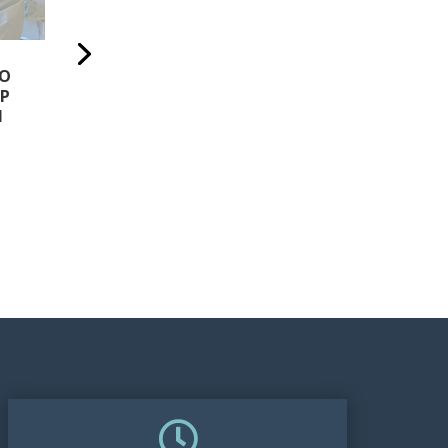
ГОНЧАРЕНКО ПЕТРО
ФРОЛОВ ІГ
О
СЕРГІЙОВИЧ
ІГОРОВИЧ
Р
Ч
Лікар-хірург
Лікар-хірург
