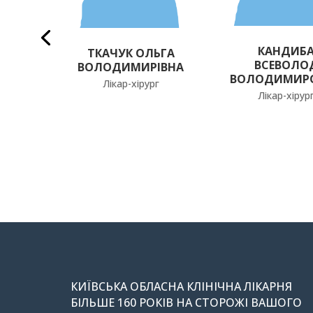
КАНДИБ
ЛАНА
ТКАЧУК ОЛЬГА
ВСЕВОЛО
НА
ВОЛОДИМИРІВНА
ВОЛОДИМИР
г
Лікар-хірург
Лікар-хірур
КИЇВСЬКА ОБЛАСНА КЛІНІЧНА ЛІКАРНЯ
БІЛЬШЕ 160 РОКІВ НА СТОРОЖІ ВАШОГО