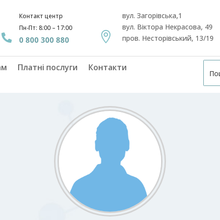
вул. Загорівська,1
Контакт центр
вул. Віктора Некрасова, 49
Пн-Пт: 8:00 – 17:00


пров. Несторівський, 13/19
0 800 300 880
ам
Платні послуги
Контакти