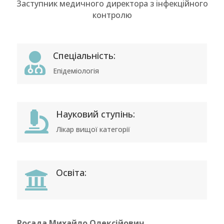
Заступник медичного директора з інфекційного
контролю
Спеціальність:

Епідеміологія
Науковий ступінь:

Лікар вищої категорії
Освіта:

Росада Михайло Олексійович