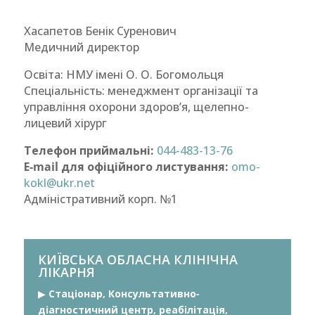
Хасапетов Бенік Суренович
Медичний директор
Освіта: НМУ імені О. О. Богомольця
Спеціальність: менеджмент організації та
управління охорони здоров’я, щелепно-
лицевий хірург
Телефон приймальні:
044-483-13-76
Е-mail для офіційного листування:
omo-
kokl@ukr.net
Адміністративний корп. №1
КИЇВСЬКА ОБЛАСНА КЛІНІЧНА
ЛІКАРНЯ
▶︎
Стаціонар, Консультативно-
діагностичний центр, реабілітація,