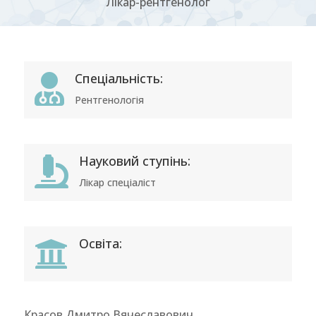
Лікар-рентгенолог
Спеціальність:

Рентгенологія
Науковий ступінь:

Лікар спеціаліст
Освіта:

Красов Дмитро Вячеславович