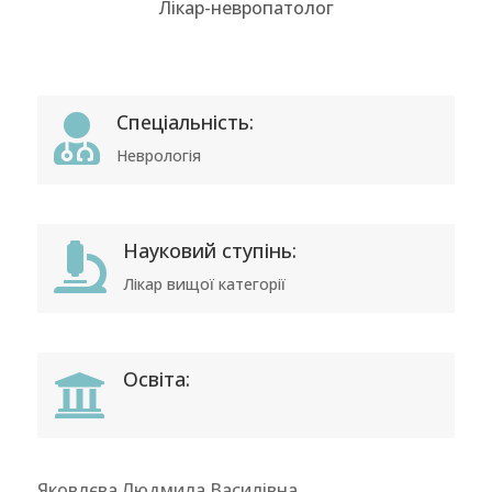
Лікар-невропатолог
Спеціальність:

Неврологія
Науковий ступінь:

Лікар вищої категорії
Освіта:

Яковлєва Людмила Василівна