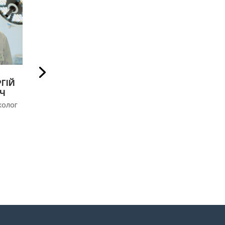
РГІЙ
ЯГЕР ІВАН ІВАНОВИЧ
СИДОРЕНК
ИЧ
ОЛЕКСАНД
Лікар хірург-онколог
ПЕТРОВИЧ
нколог
Лікар-хірург