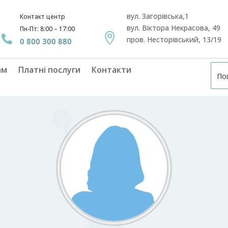
вул. Загорівська,1
Контакт центр
вул. Віктора Некрасова, 49
Пн-Пт: 8:00 – 17:00


пров. Несторівський, 13/19
0 800 300 880
ам
Платні послуги
Контакти