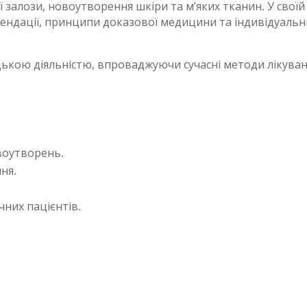
 залози, новоутворення шкіри та м’яких тканин. У своїй
мендації, принципи доказової медицини та індивідуаль
ькою діяльністю, впроваджуючи сучасні методи лікуван
овоутворень.
ня.
них пацієнтів.