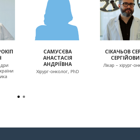
РОКІП
САМУСЄВА
СІКАЧЬОВ СЕ
Ч
АНАСТАСІЯ
СЕРГІЙОВ
АНДРІЇВНА
едри
Лікар – хірург-о
країни
Хірург-онколог, PhD
пика