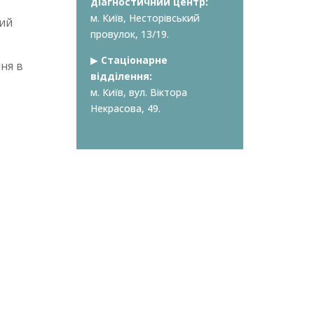
діагностичний центр:
м. Київ, Несторівський
ний
провулок, 13/19.
▶︎
Стаціонарне
ня в
відділення:
м. Київ, вул. Віктора
Некрасова, 49.