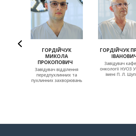
КО
ГОРДІЙЧУК
ГОРДІЙЧУК П
ДР
МИКОЛА
ІВАНОВИ
Ч
ПРОКОПОВИЧ
Завідувач каф
онкології НУОЗ У
г
Завідувач відділення
імені П. Л. Шу
передпухлинних та
пухлинних захворювань