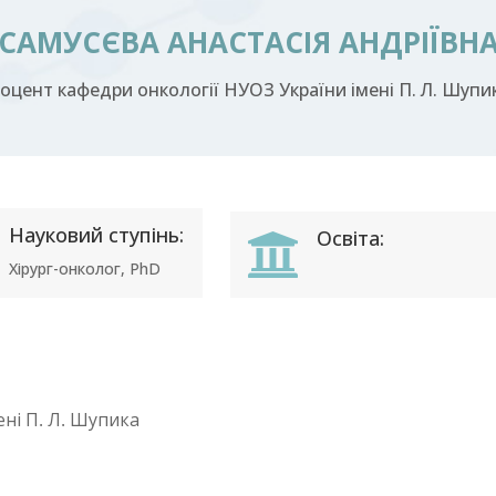
САМУСЄВА АНАСТАСІЯ АНДРІЇВН
оцент кафедри онкології НУОЗ України імені П. Л. Шупи
Науковий ступінь:
Освіта:

Хірург-онколог, PhD
ні П. Л. Шупика