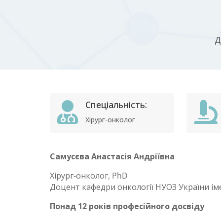
Д
Спеціальність:


Хірург-онколог
Самусєва Анастасія Андріївна
Хірург-онколог, PhD
Доцент кафедри онкології НУОЗ України іме
Понад 12 років професійного досвіду