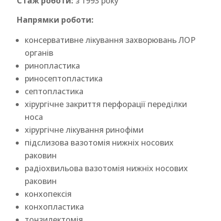
Стаж роботи:
з 1993 року
Напрямки роботи:
консервативне лікування захворювань ЛОР
органів
ринопластика
риносептопластика
септопластика
хірургічне закриття перфорації переділки
носа
хірургічне лікування ринофіми
підслизова вазотомія нижніх носових
раковин
радіохвильова вазотомія нижніх носових
раковин
конхопексія
конхопластика
тонзилектомія