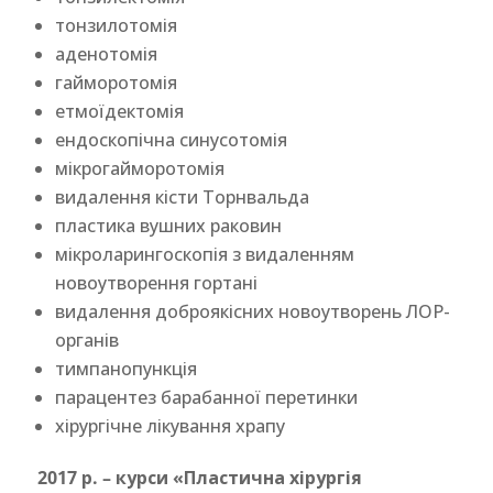
тонзилотомія
аденотомія
гайморотомія
етмоїдектомія
ендоскопічна синусотомія
мікрогайморотомія
видалення кісти Торнвальда
пластика вушних раковин
мікроларингоскопія з видаленням
новоутворення гортані
видалення доброякісних новоутворень ЛОР-
органів
тимпанопункція
парацентез барабанної перетинки
хірургічне лікування храпу
2017 р. – курси «Пластична хірургія