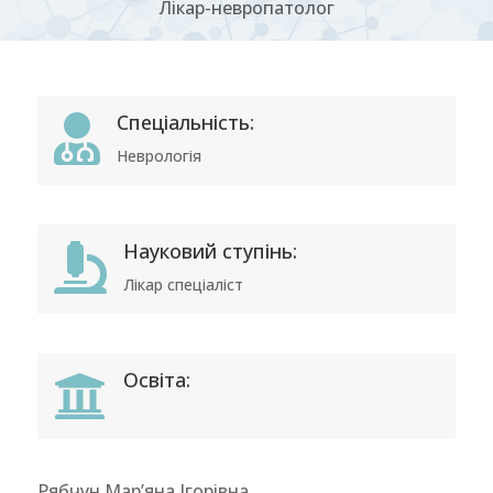
Лікар-невропатолог
Спеціальність:

Неврологія
Науковий ступінь:

Лікар спеціаліст
Освіта:

Рябчун Мар’яна Ігорівна