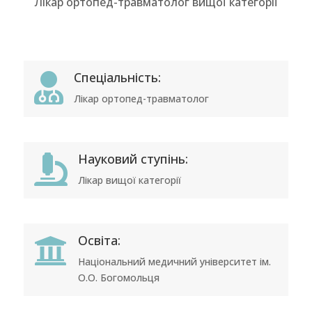
Лікар ортопед-травматолог вищої категорії
Спеціальність:

Лікар ортопед-травматолог
Науковий ступінь:

Лікар вищої категорії
Освіта:

Нaціональний медичний університет ім.
О.О. Богомольця