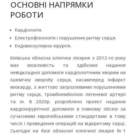
ОСНОВНІ НАПРЯМКИ
РОБОТИ
Кардіологія.
Електрофізіологія і порушення ритму серця.
Ендоваскулярна хірургія.
Київська обласна клінічна лікарня з 2012-го року
має можливість та здійснює
надання
невідкладної допомоги кардіологічним хворим на
ішемічну хворобу серця,
насамперед інфаркт
міокарду, з життєво загрозливими порушеннями
ритму серця,
тромбоемболією легеневої артерії
та ін. В 2020р. розроблено проект надання
кардіохірургічної допомоги в повному обсязі за
сучасними європейськими стандартами в
тому
числі і проведення операцій на відкритому серці.
Сьогодні на базі обласної клінічної
лікарні №1