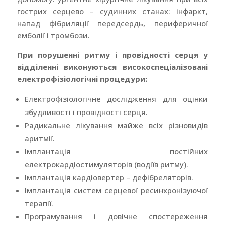
гострих серцево – судинних станах: інфаркт,
напад фібриляції передсердь, периферичної
емболії і тромбози.
При порушенні ритму і провідності серця у
відділенні виконуються високоспеціалізовані
електрофізіологічні процедури:
Електрофізіологічне дослідження для оцінки
збудливості і провідності серця.
Радикальне лікування майже всіх різновидів
аритмії.
Імплантація постійних
електрокардіостимуляторів (водіїв ритму).
Імплантація кардіовертер – дефібреляторів.
Імплантація систем серцевої ресинхронізуючої
терапії.
Програмування і довічне спостереження